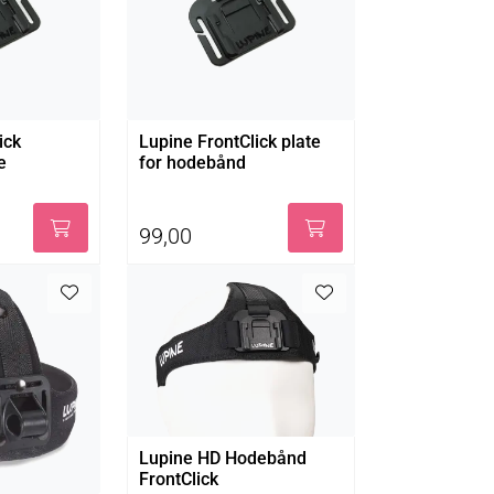
ick
Lupine FrontClick plate
e
for hodebånd
99,00
Lupine HD Hodebånd
FrontClick