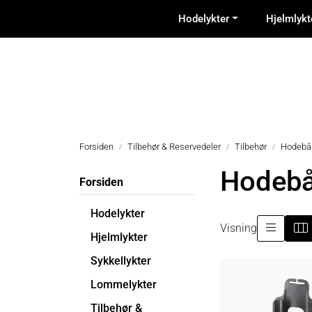
Skip to main content
Hodelykter
Hjelmlykt
Forsiden
Tilbehør & Reservedeler
Tilbehør
Hodebå
Hodeb
Forsiden
Hodelykter
Visning
Hjelmlykter
Sykkellykter
Lommelykter
Tilbehør &