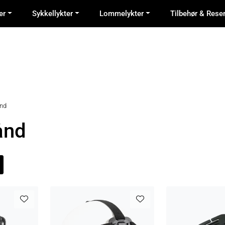
er
Sykkellykter
Lommelykter
Tilbehør & Rese
nd
ånd