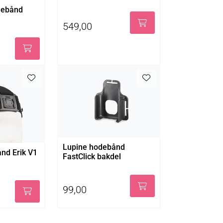
debånd
549,00
Lupine hodebånd
nd Erik V1
FastClick bakdel
99,00