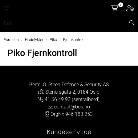
Skip to main content
0
Toggle navigation
Toggl
Hodelykter
Forsiden
Hodelykter
Piko
Fjernkontroll
Hjelmlykter
Piko Fjernkontroll
Sykkellykter
Lommelykter
Bertel O. Steen Defence & Security AS
Stenersgata 2, 0184 Oslo
Tilbehør & Reservedeler
41 66 49 93 (sentralbord)
contact@bos.no
Oppgradering
OrgNr: 946 183 253
Kundeservice