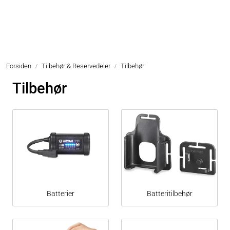
Skip to main content
Hodelykter
Forsiden
Tilbehør & Reservedeler
Tilbehør
Hjelmlykter
Tilbehør
Sykkellykter
Lommelykter
Tilbehør & Reservedeler
Oppgradering
Batterier
Batteritilbehør