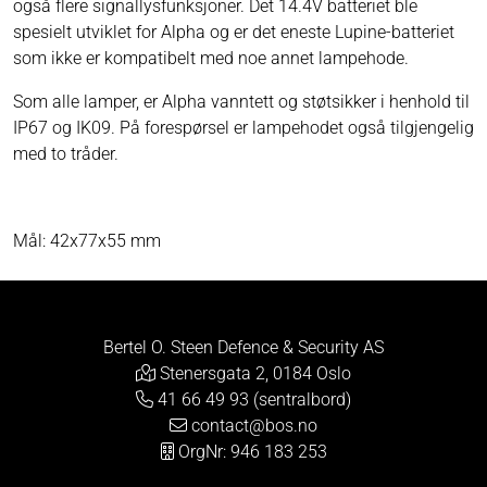
også flere signallysfunksjoner. Det 14.4V batteriet ble
spesielt utviklet for Alpha og er det eneste Lupine-batteriet
som ikke er kompatibelt med noe annet lampehode.
Som alle lamper, er Alpha vanntett og støtsikker i henhold til
IP67 og IK09. På forespørsel er lampehodet også tilgjengelig
med to tråder.
Mål: 42x77x55 mm
Bertel O. Steen Defence & Security AS
Stenersgata 2, 0184 Oslo
41 66 49 93 (sentralbord)
contact@bos.no
OrgNr: 946 183 253