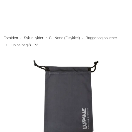
Skip to main content
Hodelykter
Forsiden
Sykkellykter
SL Nano (Elsykkel)
Bagger og poucher
Hjelmlykter
Lupine bag S
Sykkellykter
Lommelykter
Tilbehør & Reservedeler
Oppgradering