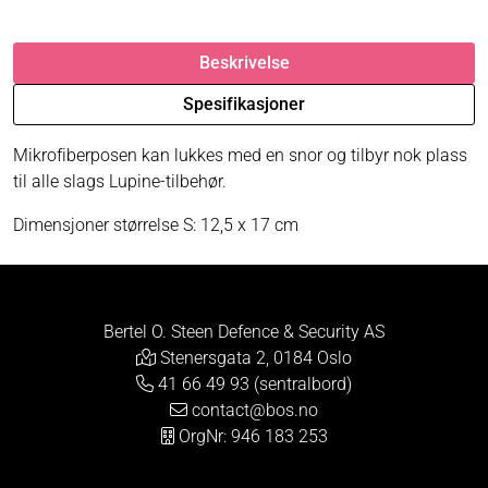
Beskrivelse
Spesifikasjoner
Mikrofiberposen kan lukkes med en snor og tilbyr nok plass
til alle slags Lupine-tilbehør.
Dimensjoner størrelse S: 12,5 x 17 cm
Bertel O. Steen Defence & Security AS
Stenersgata 2, 0184 Oslo
41 66 49 93 (sentralbord)
contact@bos.no
OrgNr: 946 183 253