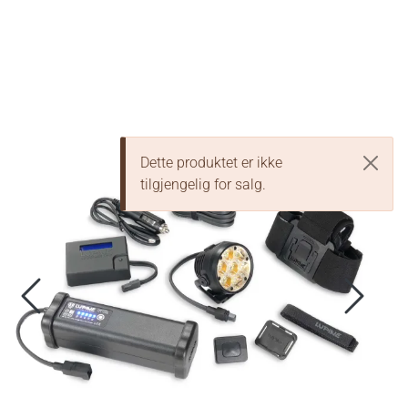
Skip to main content
Hodelykter
Hjelmlykter
Dette produktet er ikke
Sykkellykter
tilgjengelig for salg.
Lommelykter
Tilbehør & Reservedeler
Oppgradering