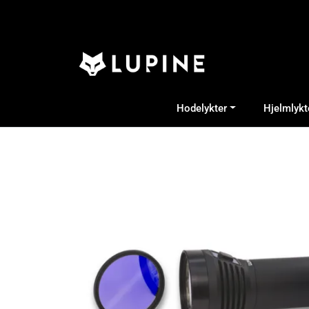
Skip to main content
Hodelykter
Hjelmlykt