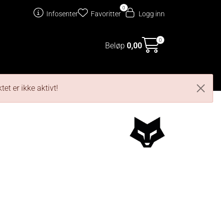
0
Infosenter
Favoritter
Logg inn
0
Beløp
0,00
rvedeler
Oppgradering
et er ikke aktivt!