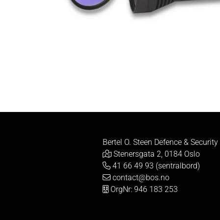
Bertel O. Steen Defence & Security
Stenersgata 2, 0184 Oslo
41 66 49 93 (sentralbord)
contact@bos.no
OrgNr: 946 183 253