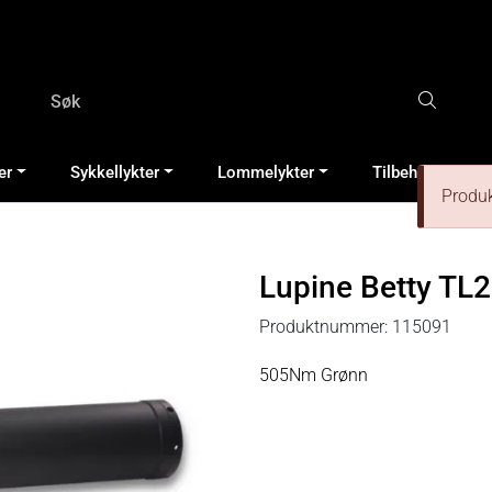
er
Sykkellykter
Lommelykter
Tilbehør & Rese
Produkt
Lupine Betty TL2
Produktnummer:
115091
505Nm Grønn