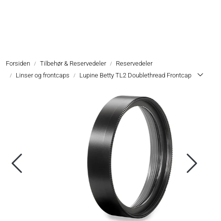
Skip to main content
Hodelykter
Forsiden
Tilbehør & Reservedeler
Reservedeler
Hjelmlykter
Linser og frontcaps
Lupine Betty TL2 Doublethread Frontcap
Sykkellykter
Lommelykter
Tilbehør & Reservedeler
Oppgradering