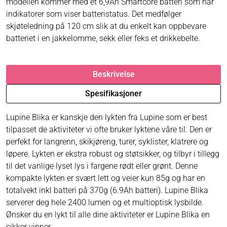
modellen kommer med et 6,9Ah Smartcore batteri som har
indikatorer som viser batteristatus. Det medfølger
skjøteledning på 120 cm slik at du enkelt kan oppbevare
batteriet i en jakkelomme, sekk eller feks et drikkebelte.
Beskrivelse
Spesifikasjoner
Lupine Blika er kanskje den lykten fra Lupine som er best
tilpasset de aktiviteter vi ofte bruker lyktene våre til. Den er
perfekt for langrenn, skikjøreng, turer, syklister, klatrere og
løpere. Lykten er ekstra robust og støtsikker, og tilbyr i tillegg
til det vanlige lyset lys i fargene rødt eller grønt. Denne
kompakte lykten er svært lett og veier kun 85g og har en
totalvekt inkl batteri på 370g (6.9Ah batteri). Lupine Blika
serverer deg hele 2400 lumen og et multioptisk lysbilde.
Ønsker du en lykt til alle dine aktiviteter er Lupine Blika en
sikker vinner.