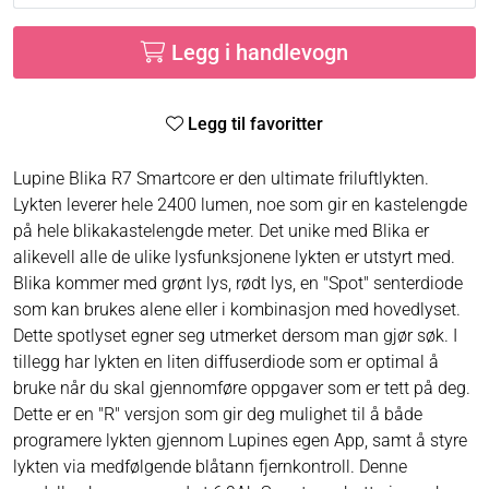
Legg i handlevogn
Legg til favoritter
Lupine Blika R7 Smartcore er den ultimate friluftlykten.
Lykten leverer hele 2400 lumen, noe som gir en kastelengde
på hele blikakastelengde meter. Det unike med Blika er
alikevell alle de ulike lysfunksjonene lykten er utstyrt med.
Blika kommer med grønt lys, rødt lys, en "Spot" senterdiode
som kan brukes alene eller i kombinasjon med hovedlyset.
Dette spotlyset egner seg utmerket dersom man gjør søk. I
tillegg har lykten en liten diffuserdiode som er optimal å
bruke når du skal gjennomføre oppgaver som er tett på deg.
Dette er en "R" versjon som gir deg mulighet til å både
programere lykten gjennom Lupines egen App, samt å styre
lykten via medfølgende blåtann fjernkontroll. Denne