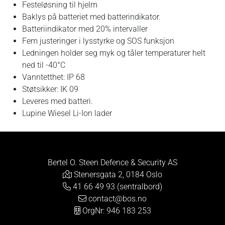
Festeløsning til hjelm
Baklys på batteriet med batterindikator.
Batteriindikator med 20% intervaller
Fem justeringer i lysstyrke og SOS funksjon
Ledningen holder seg myk og tåler temperaturer helt
ned til -40°C
Vanntetthet: IP 68
Støtsikker: IK 09
Leveres med batteri.
Lupine Wiesel Li-Ion lader
Bertel O. Steen Defence & Security AS
Stenersgata 2, 0184 Oslo
41 66 49 93 (sentralbord)
contact@bos.no
OrgNr: 946 183 253