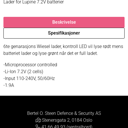
Lader for Lupine 7.2V batterier
Beskrivelse
Spesifikasjoner
6te genarasjons Wiesel lader, kontroll LED vil lyse rødt mens
batteriet lader og lyse grønt når det er full ladet.
-Microprocessor controlled
-Li-Ion 7.2V (2 cells)
-Input 110-240V, 50/60Hz
-1.9A
Bertel O. Steen Defence & Security AS
Stenersgata 2, 0184 Oslo
41 66 49 93 (sentralbord)