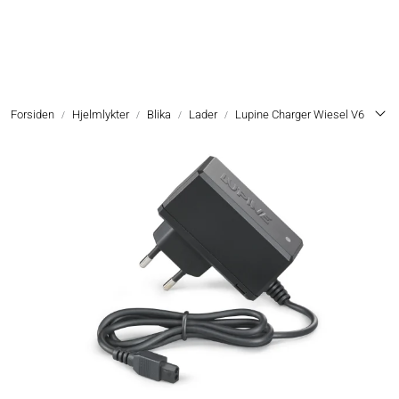
Skip to main content
Hodelykter
Forsiden
Hjelmlykter
Blika
Lader
Lupine Charger Wiesel V6
Hjelmlykter
Sykkellykter
Lommelykter
Tilbehør & Reservedeler
Oppgradering