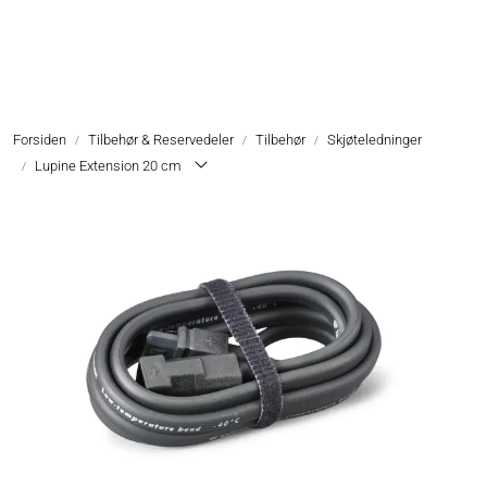
Skip to main content
Hodelykter
Forsiden
Tilbehør & Reservedeler
Tilbehør
Skjøteledninger
Hjelmlykter
Lupine Extension 20 cm
Sykkellykter
Lommelykter
Tilbehør & Reservedeler
Oppgradering