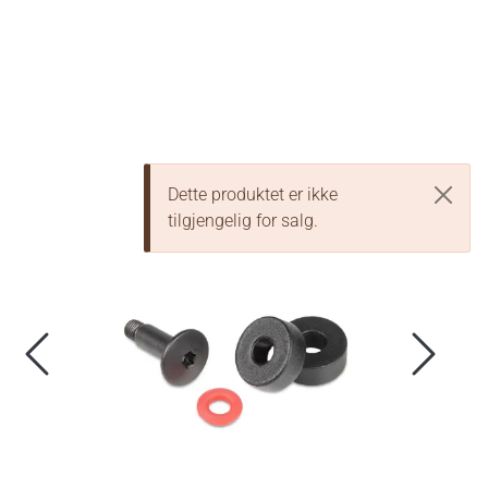
Skip to main content
Hodelykter
Hjelmlykter
Dette produktet er ikke
Sykkellykter
tilgjengelig for salg.
Lommelykter
Tilbehør & Reservedeler
Oppgradering