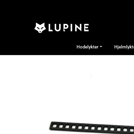
Skip to main content
Hodelykter
Hjelmlykt