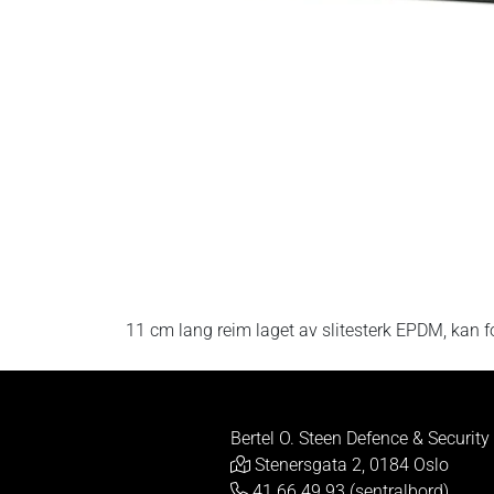
11 cm lang reim laget av slitesterk EPDM, kan 
Bertel O. Steen Defence & Security
Stenersgata 2, 0184 Oslo
41 66 49 93 (sentralbord)