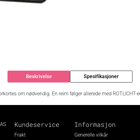
Beskrivelse
Spesifikasjoner
forkortes om nødvendig. En reim følger allerede med ROTLICHT-e
Kundeservice
Informasjon
 AS
Frakt
Generelle vilkår