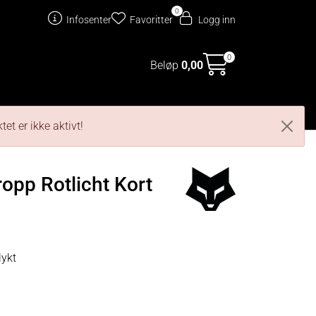
0
Infosenter
Favoritter
Logg inn
0
Beløp
0,00
rvedeler
Oppgradering
et er ikke aktivt!
opp Rotlicht Kort
lykt