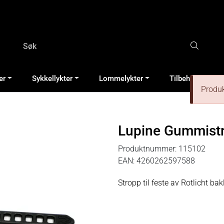
er
Sykkellykter
Lommelykter
Tilbehør & Rese
Produkt
Lupine Gummistr
Produktnummer:
115102
EAN:
4260262597588
Stropp til feste av Rotlicht bak