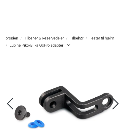
Skip to main content
Hodelykter
Forsiden
Tilbehør & Reservedeler
Tilbehør
Fester til hjelm
Hjelmlykter
Lupine Piko/Blika GoPro adapter
Sykkellykter
Lommelykter
Tilbehør & Reservedeler
Oppgradering