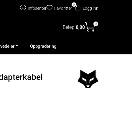
0
Infosenter
Favoritter
Logg inn
0
Beløp
0,00
rvedeler
Oppgradering
dapterkabel