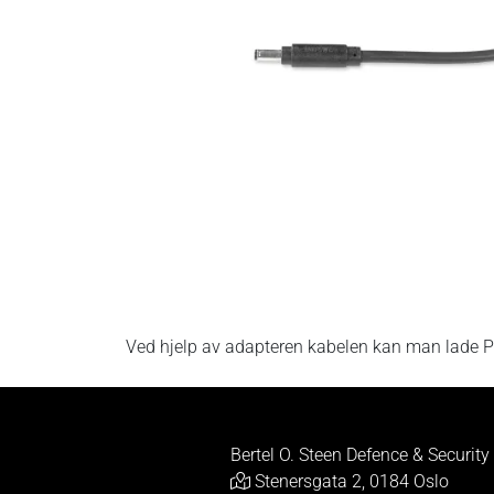
Ved hjelp av adapteren kabelen kan man lade P
Bertel O. Steen Defence & Security
Stenersgata 2, 0184 Oslo