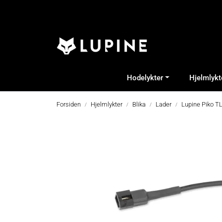
Skip to main content
Hodelykter
Hjelmlykt
Forsiden
Hjelmlykter
Blika
Lader
Lupine Piko T