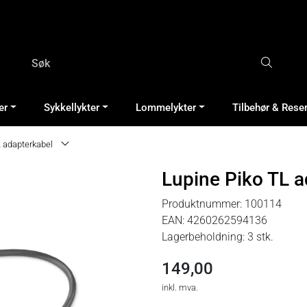
er
Sykkellykter
Lommelykter
Tilbehør & Rese
L adapterkabel
Lupine Piko TL a
Produktnummer:
100114
EAN:
4260262594136
Lagerbeholdning:
3 stk.
149,00
inkl. mva.