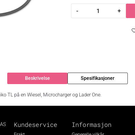
-
+
Beskrivelse
Spesifikasjoner
iko TL på en Wiesel, Microcharger og Lader One.
Kundeservice
Informasjon
 AS
Frakt
Generelle vilkår