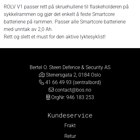
ROLV V1 passer rett på skruehullene til flaskeholderen på
sykkelrammen og gjør det enkelt å feste Smartcore
batteriene på rammen. Passer alle Smartcore batteriene
med unntak av 2,0 Ah.
Rett og slett et must for den aktive lyktesyklist!
Bertel O. Steen Defence & Security AS
Stenersgata 2, 0184 Oslo
41 66 49 93 (sentralbord)
contact@bos.no
OrgNr: 946 183 253
Kundeservice
Frakt
Retur