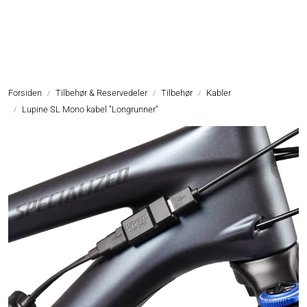
Skip to main content
Hodelykter
Forsiden
Tilbehør & Reservedeler
Tilbehør
Kabler
Hjelmlykter
Lupine SL Mono kabel "Longrunner"
Sykkellykter
Lommelykter
Tilbehør & Reservedeler
Oppgradering