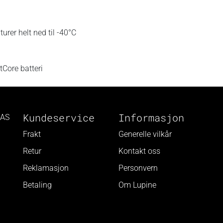
rer helt ned til -40°C
tCore batteri
Kundeservice
Informasjon
 AS
Frakt
Generelle vilkår
Retur
Kontakt oss
Reklamasjon
Personvern
Betaling
Om Lupine