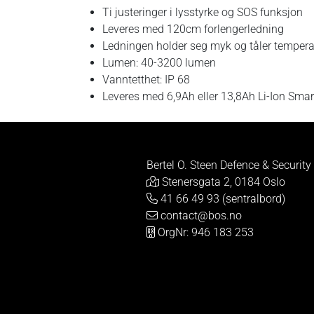
Ti justeringer i lysstyrke og SOS funksjon
Leveres med 120cm forlengerledning
Ledningen holder seg myk og tåler temperatu
Lumen: 40-3200 lumen
Vanntetthet: IP 68
Leveres med 6,9Ah eller 13,8Ah Li-Ion Smar
Bertel O. Steen Defence & Security
Stenersgata 2, 0184 Oslo
41 66 49 93 (sentralbord)
contact@bos.no
OrgNr: 946 183 253