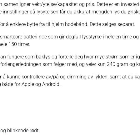
samenligner vekt/ytelse/kapasitet og pris. Dette er en investeri
ke innstillinger på lysytelsen får du akkurat mengden lys du ønske
r å enklere bytte fra til hjelm hodebånd. Dette selges separat.
artcore batteri noe som gir degfull lysstyrke i hele en time og 
hele 150 timer.
an fungere som baklys og fortelle deg hvor mye strøm som er igje
forlengerledningen som følger med, og veier kun 240 gram og kan
 å kunne kontrollere av/på og dimming av lykten, samt at du ka
g både for Apple og Android.
t og blinkende rødt