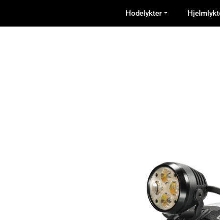
Skip to main content
Hodelykter
Hjelmlykt