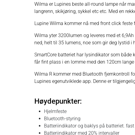
Wilma er Lupines beste all-round lampe når man 
langrenn, skikjøring, sykkel etc etc. Med en rek
Lupine Wilma kommer nå med front click feste fo
Wilma yter 3200lumen og leveres med et 6,9Ah sm
ned, helt til 35 lumens, noe som gir deg lystid i 
SmartCore batteriet har lysindikator som både k
får fint plass i en lomme med den 120cm lange 
Wilma R kommer med Bluetooth fjernkontroll for
Lupines egenutviklede app. Denne er tilgjengeli
Høydepunkter:
Hjelmfeste
Bluetooth-styring
Batteriindikator og baklys på batteriet. fas
Batteriindikator med 20% intervaller