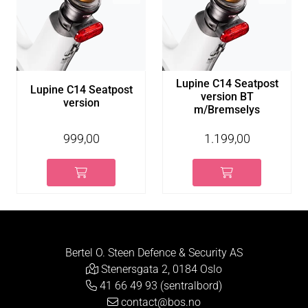
Lupine C14 Seatpost
Lupine C14 Seatpost
version BT
version
m/Bremselys
999,00
1.199,00
Bertel O. Steen Defence & Security AS
Stenersgata 2, 0184 Oslo
41 66 49 93 (sentralbord)
contact@bos.no