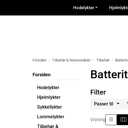
Skip to main content
Hodelykter
Hjelmlykt
Forsiden
Tilbehør & Reservedeler
Tilbehør
Batterit
Batteri
Forsiden
Hodelykter
Filter
Hjelmlykter
Passer til
Sykkellykter
Lommelykter
Visning
Tilbehør &