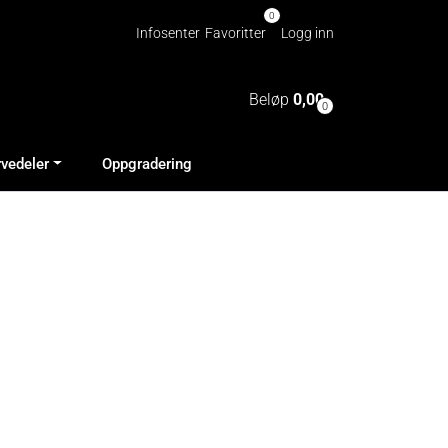
0
Infosenter
Favoritter
Logg inn
Beløp
0,00
0
rvedeler
Oppgradering