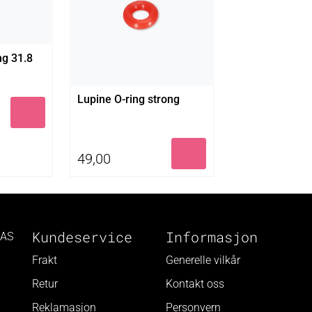
g 31.8
Lupine O-ring strong
49,00
Kundeservice
Informasjon
 AS
Frakt
Generelle vilkår
Retur
Kontakt oss
Reklamasjon
Personvern