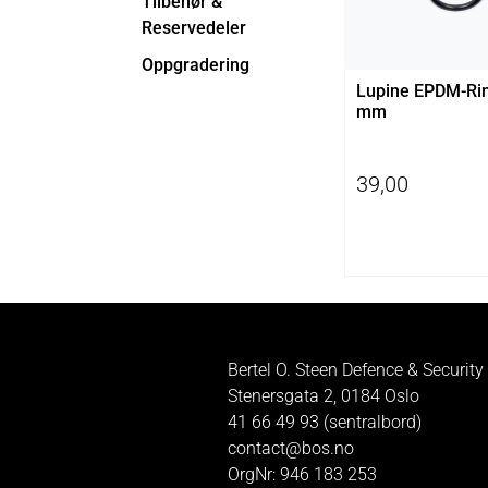
Tilbehør &
Reservedeler
Oppgradering
Lupine EPDM-Rin
mm
39,00
Bertel O. Steen Defence & Security
Stenersgata 2, 0184 Oslo
41 66 49 93 (sentralbord)
contact@bos.no
OrgNr: 946 183 253