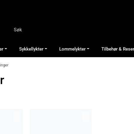
er
Sykkellykter
Lommelykter
Tilbehør & Rese
inger
r