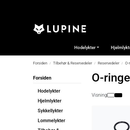
Skip to main content
Hodelykter
Hjelmlykt
Forsiden
Tilbehør & Reservedeler
Reservedeler
O-r
O-ringe
Forsiden
Hodelykter
Visning
Hjelmlykter
Sykkellykter
Lommelykter