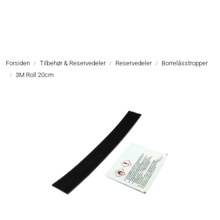
Skip to main content
Hodelykter
Forsiden
Tilbehør & Reservedeler
Reservedeler
Borrelåsstropper
Hjelmlykter
3M Roll 20cm
Sykkellykter
Lommelykter
Tilbehør & Reservedeler
Oppgradering