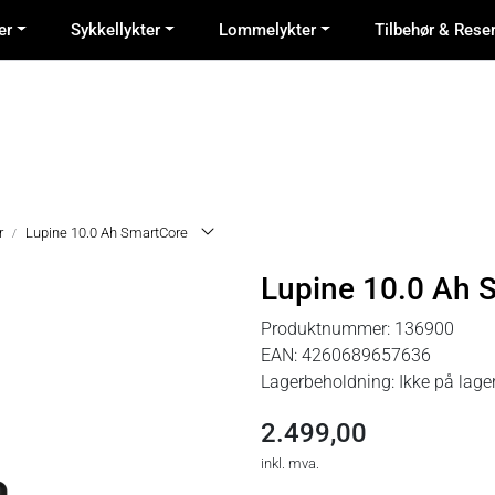
er
Sykkellykter
Lommelykter
Tilbehør & Rese
r
Lupine 10.0 Ah SmartCore
Lupine 10.0 Ah 
Produktnummer:
136900
EAN:
4260689657636
Lagerbeholdning:
Ikke på lage
2.499,00
inkl. mva.