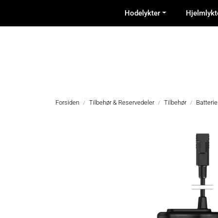
Skip to main content
Hodelykter
Hjelmlykt
Forsiden
Tilbehør & Reservedeler
Tilbehør
Batterie