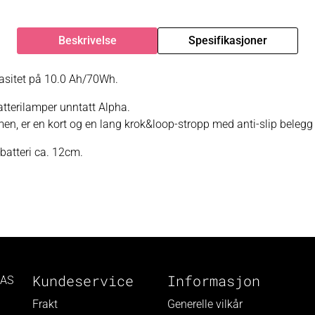
Beskrivelse
Spesifikasjoner
asitet på 10.0 Ah/70Wh.
atterilamper unntatt Alpha.
mmen, er en kort og en lang krok&loop-stropp med anti-slip belegg 
atteri ca. 12cm.
Kundeservice
Informasjon
 AS
Frakt
Generelle vilkår