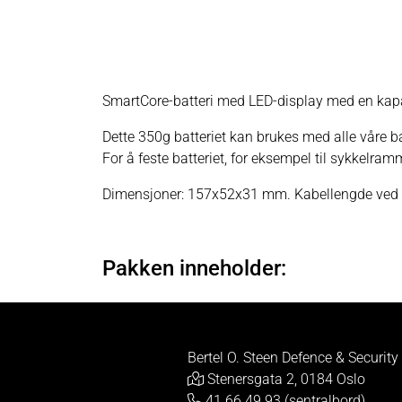
SmartCore-batteri med LED-display med en kap
Dette 350g batteriet kan brukes med alle våre b
For å feste batteriet, for eksempel til sykkelra
Dimensjoner: 157x52x31 mm. Kabellengde ved b
Pakken inneholder:
Bertel O. Steen Defence & Security
Stenersgata 2, 0184 Oslo
41 66 49 93 (sentralbord)