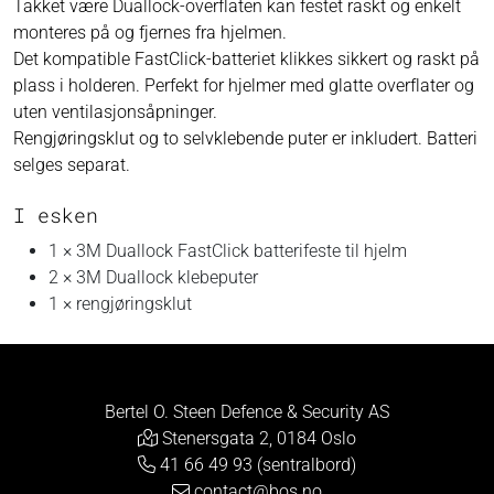
Takket være Duallock-overflaten kan festet raskt og enkelt
monteres på og fjernes fra hjelmen.
Det kompatible FastClick-batteriet klikkes sikkert og raskt på
plass i holderen. Perfekt for hjelmer med glatte overflater og
uten ventilasjonsåpninger.
Rengjøringsklut og to selvklebende puter er inkludert. Batteri
selges separat.
I esken
1 × 3M Duallock FastClick batterifeste til hjelm
2 × 3M Duallock klebeputer
1 × rengjøringsklut
Bertel O. Steen Defence & Security AS
Stenersgata 2, 0184 Oslo
41 66 49 93 (sentralbord)
contact@bos.no