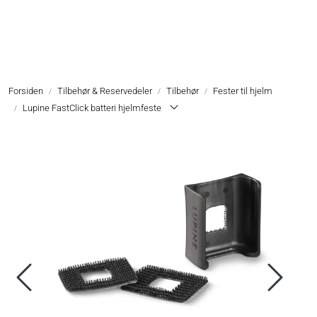
Skip to main content
Hodelykter
Forsiden
Tilbehør & Reservedeler
Tilbehør
Fester til hjelm
Hjelmlykter
Lupine FastClick batteri hjelmfeste
Sykkellykter
Lommelykter
Tilbehør & Reservedeler
Oppgradering