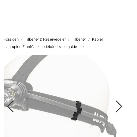
Skip to main content
Hodelykter
Forsiden
Tilbehør & Reservedeler
Tilbehør
Kabler
Hjelmlykter
Lupine FrontClick hodebånd kabelguide
Sykkellykter
Lommelykter
Tilbehør & Reservedeler
Oppgradering