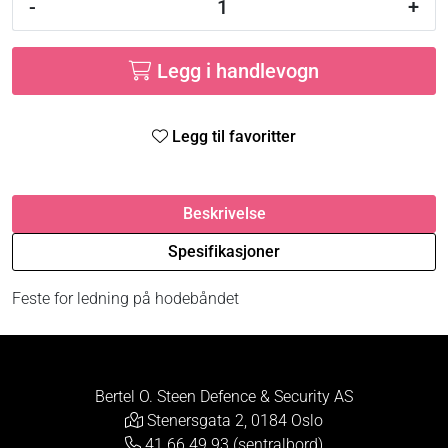
-
+
Legg i handlevogn
Legg til favoritter
Beskrivelse
Spesifikasjoner
Feste for ledning på hodebåndet
Bertel O. Steen Defence & Security AS
Stenersgata 2, 0184 Oslo
41 66 49 93 (sentralbord)