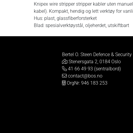
Knipex wire stripper stripper kabler uten manuell
kabel). Kompakt, hendig og lett verktøy for vanli
Hus: plast, glassfiberforsterket
Blad: spesialverktøystål, oljeherdet, utskiftbart
Bertel O. Steen Defence & Security
Stenersgata 2, 0184 Oslo
41 66 49 93 (sentralbord)
contact@bos.no
OrgNr: 946 183 253