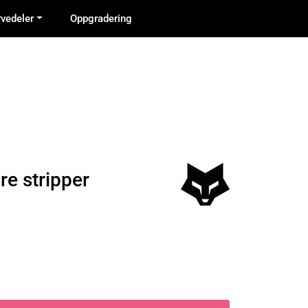
0
rvedeler
Oppgradering
Infosenter
Favoritter
Logg inn
re stripper