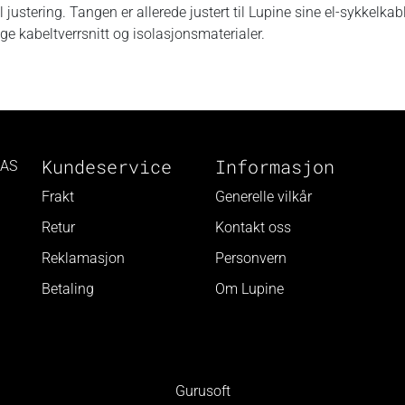
 justering. Tangen er allerede justert til Lupine sine el-sykkelkab
ge kabeltverrsnitt og isolasjonsmaterialer.
Kundeservice
Informasjon
 AS
Frakt
Generelle vilkår
Retur
Kontakt oss
Reklamasjon
Personvern
Betaling
Om Lupine
Gurusoft