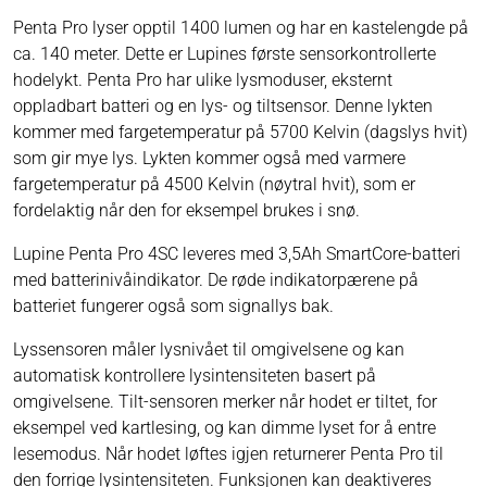
Penta Pro lyser opptil 1400 lumen og har en kastelengde på
ca. 140 meter. Dette er Lupines første sensorkontrollerte
hodelykt. Penta Pro har ulike lysmoduser, eksternt
oppladbart batteri og en lys- og tiltsensor. Denne lykten
kommer med fargetemperatur på 5700 Kelvin (dagslys hvit)
som gir mye lys. Lykten kommer også med varmere
fargetemperatur på 4500 Kelvin (nøytral hvit), som er
fordelaktig når den for eksempel brukes i snø.
Lupine Penta Pro 4SC leveres med 3,5Ah SmartCore-batteri
med batterinivåindikator. De røde indikatorpærene på
batteriet fungerer også som signallys bak.
Lyssensoren måler lysnivået til omgivelsene og kan
automatisk kontrollere lysintensiteten basert på
omgivelsene. Tilt-sensoren merker når hodet er tiltet, for
eksempel ved kartlesing, og kan dimme lyset for å entre
lesemodus. Når hodet løftes igjen returnerer Penta Pro til
den forrige lysintensiteten. Funksjonen kan deaktiveres