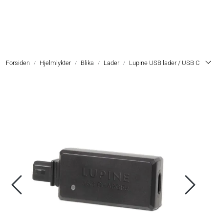
Skip to main content
Hodelykter
Forsiden
Hjelmlykter
Blika
Lader
Lupine USB lader / USB C
Hjelmlykter
Sykkellykter
Lommelykter
Tilbehør & Reservedeler
Oppgradering