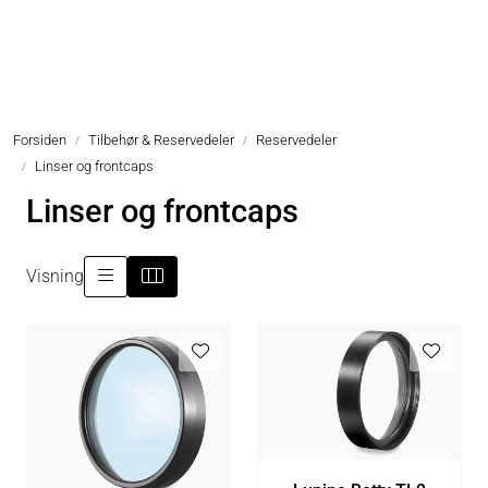
Skip to main content
Hodelykter
Forsiden
Tilbehør & Reservedeler
Reservedeler
Hjelmlykter
Linser og frontcaps
Linser og frontcaps
Sykkellykter
Lommelykter
Visning
Tilbehør & Reservedeler
Oppgradering